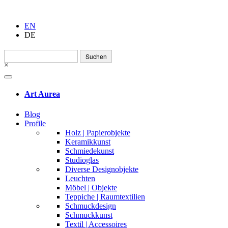
EN
DE
Suchen
nach:
×
Art Aurea
Blog
Profile
Holz | Papierobjekte
Keramikkunst
Schmiedekunst
Studioglas
Diverse Designobjekte
Leuchten
Möbel | Objekte
Teppiche | Raumtextilien
Schmuckdesign
Schmuckkunst
Textil | Accessoires