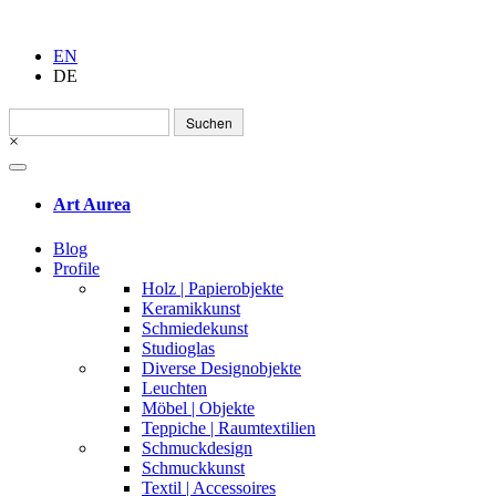
EN
DE
Suchen
nach:
×
Art Aurea
Blog
Profile
Holz | Papierobjekte
Keramikkunst
Schmiedekunst
Studioglas
Diverse Designobjekte
Leuchten
Möbel | Objekte
Teppiche | Raumtextilien
Schmuckdesign
Schmuckkunst
Textil | Accessoires