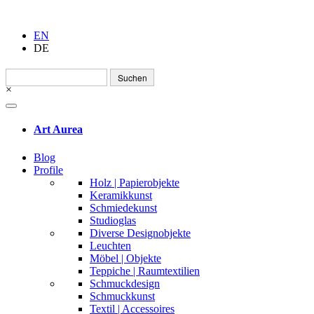
EN
DE
Suchen
nach:
×
Art Aurea
Blog
Profile
Holz | Papierobjekte
Keramikkunst
Schmiedekunst
Studioglas
Diverse Designobjekte
Leuchten
Möbel | Objekte
Teppiche | Raumtextilien
Schmuckdesign
Schmuckkunst
Textil | Accessoires