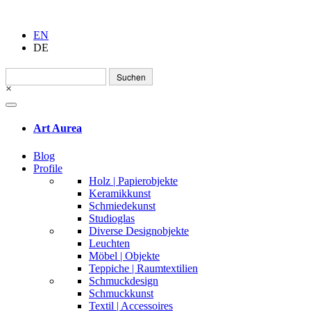
EN
DE
Suchen
nach:
×
Art Aurea
Blog
Profile
Holz | Papierobjekte
Keramikkunst
Schmiedekunst
Studioglas
Diverse Designobjekte
Leuchten
Möbel | Objekte
Teppiche | Raumtextilien
Schmuckdesign
Schmuckkunst
Textil | Accessoires