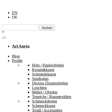
EN
DE
Suchen
nach:
×
Art Aurea
Blog
Profile
Holz | Papierobjekte
Keramikkunst
Schmiedekunst
Studioglas
Diverse Designobjekte
Leuchten
Möbel | Objekte
Teppiche | Raumtextilien
Schmuckdesign
Schmuckkunst
Textil | Accessoires