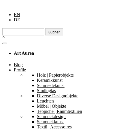
EN
DE
Suchen
nach:
×
Art Aurea
Blog
Profile
Holz | Papierobjekte
Keramikkunst
Schmiedekunst
Studioglas
Diverse Designobjekte
Leuchten
Möbel | Objekte
Teppiche | Raumtextilien
Schmuckdesign
Schmuckkunst
Textil | Accessoires