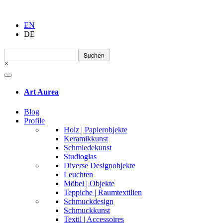
EN
DE
Suchen
nach:
×
Art Aurea
Blog
Profile
Holz | Papierobjekte
Keramikkunst
Schmiedekunst
Studioglas
Diverse Designobjekte
Leuchten
Möbel | Objekte
Teppiche | Raumtextilien
Schmuckdesign
Schmuckkunst
Textil | Accessoires