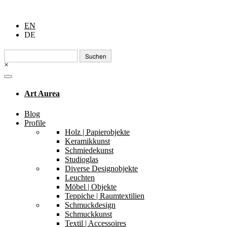
EN
DE
Suchen
nach:
×
Art Aurea
Blog
Profile
Holz | Papierobjekte
Keramikkunst
Schmiedekunst
Studioglas
Diverse Designobjekte
Leuchten
Möbel | Objekte
Teppiche | Raumtextilien
Schmuckdesign
Schmuckkunst
Textil | Accessoires