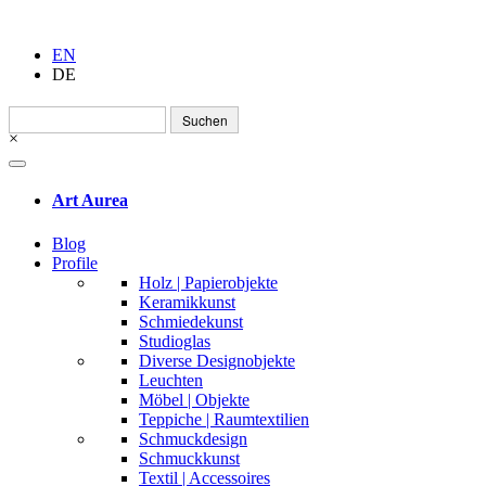
EN
DE
Suchen
nach:
×
Art Aurea
Blog
Profile
Holz | Papierobjekte
Keramikkunst
Schmiedekunst
Studioglas
Diverse Designobjekte
Leuchten
Möbel | Objekte
Teppiche | Raumtextilien
Schmuckdesign
Schmuckkunst
Textil | Accessoires