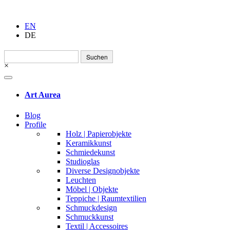
EN
DE
Suchen
nach:
×
Art Aurea
Blog
Profile
Holz | Papierobjekte
Keramikkunst
Schmiedekunst
Studioglas
Diverse Designobjekte
Leuchten
Möbel | Objekte
Teppiche | Raumtextilien
Schmuckdesign
Schmuckkunst
Textil | Accessoires