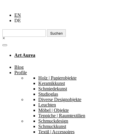
EN
DE
Suchen
nach:
×
Art Aurea
Blog
Profile
Holz | Papierobjekte
Keramikkunst
Schmiedekunst
Studioglas
Diverse Designobjekte
Leuchten
Möbel | Objekte
Teppiche | Raumtextilien
Schmuckdesign
Schmuckkunst
Textil | Accessoires