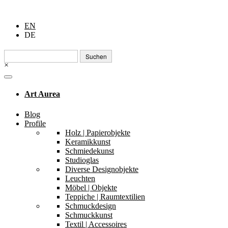
EN
DE
Suchen
nach:
×
Art Aurea
Blog
Profile
Holz | Papierobjekte
Keramikkunst
Schmiedekunst
Studioglas
Diverse Designobjekte
Leuchten
Möbel | Objekte
Teppiche | Raumtextilien
Schmuckdesign
Schmuckkunst
Textil | Accessoires