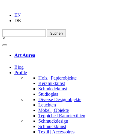
EN
DE
Suchen
nach:
×
Art Aurea
Blog
Profile
Holz | Papierobjekte
Keramikkunst
Schmiedekunst
Studioglas
Diverse Designobjekte
Leuchten
Möbel | Objekte
Teppiche | Raumtextilien
Schmuckdesign
Schmuckkunst
Textil | Accessoires