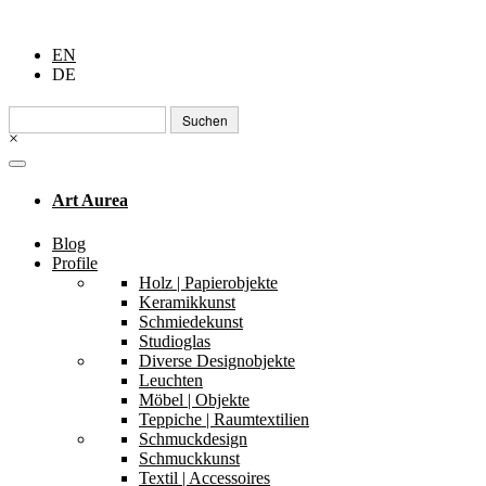
EN
DE
Suchen
nach:
×
Art Aurea
Blog
Profile
Holz | Papierobjekte
Keramikkunst
Schmiedekunst
Studioglas
Diverse Designobjekte
Leuchten
Möbel | Objekte
Teppiche | Raumtextilien
Schmuckdesign
Schmuckkunst
Textil | Accessoires