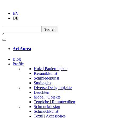
EN
DE
Suchen
nach:
×
Art Aurea
Blog
Profile
Holz | Papierobjekte
Keramikkunst
Schmiedekunst
Studioglas
Diverse Designobjekte
Leuchten
Möbel | Objekte
Teppiche | Raumtextilien
Schmuckdesign
Schmuckkunst
Textil | Accessoires