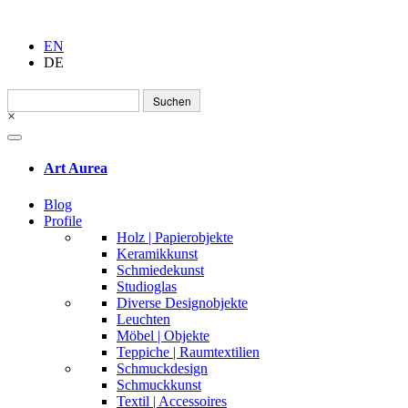
EN
DE
Suchen
nach:
×
Art Aurea
Blog
Profile
Holz | Papierobjekte
Keramikkunst
Schmiedekunst
Studioglas
Diverse Designobjekte
Leuchten
Möbel | Objekte
Teppiche | Raumtextilien
Schmuckdesign
Schmuckkunst
Textil | Accessoires