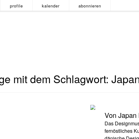
profile
kalender
abonnieren
äge mit dem Schlagwort:
Japan
Von Japan 
Das Designmus
fernöstliches K
dänische Desig