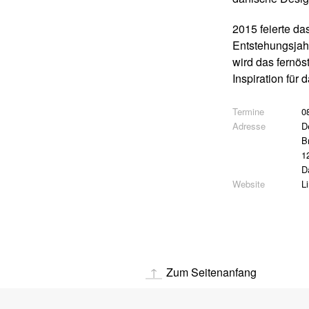
2015 feierte d
Entstehungsjahr
wird das fernö
Inspiration für
0
D
B
1
D
L
Zum Seitenanfang