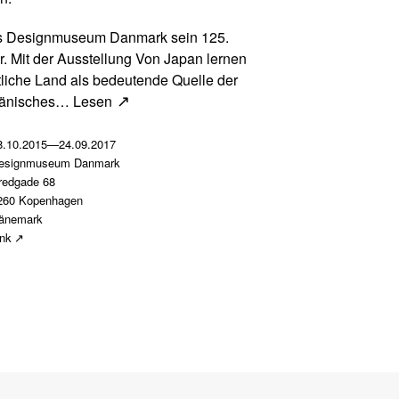
as Designmuseum Danmark sein 125.
. Mit der Ausstellung Von Japan lernen
stliche Land als bedeutende Quelle der
 dänisches…
Lesen
8.10.2015
—
24.09.2017
esignmuseum Danmark
redgade 68
260 Kopenhagen
änemark
ink