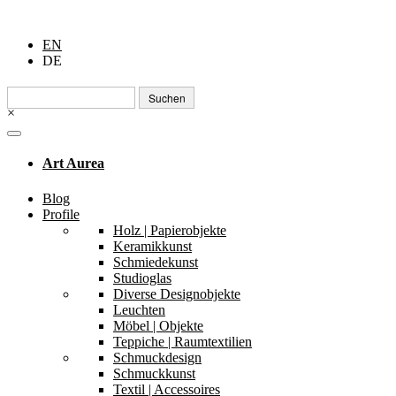
EN
DE
Suchen
nach:
×
Art Aurea
Blog
Profile
Holz | Papierobjekte
Keramikkunst
Schmiedekunst
Studioglas
Diverse Designobjekte
Leuchten
Möbel | Objekte
Teppiche | Raumtextilien
Schmuckdesign
Schmuckkunst
Textil | Accessoires