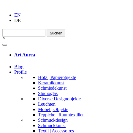
EN
DE
Suchen
nach:
×
Art Aurea
Blog
Profile
Holz | Papierobjekte
Keramikkunst
Schmiedekunst
Studioglas
Diverse Designobjekte
Leuchten
Möbel | Objekte
Teppiche | Raumtextilien
Schmuckdesign
Schmuckkunst
Textil | Accessoires