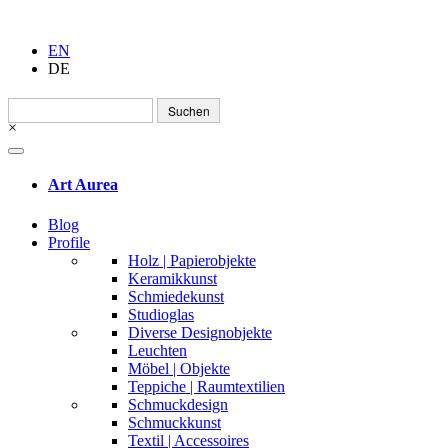
EN
DE
Suchen
nach:
×
Art Aurea
Blog
Profile
Holz | Papierobjekte
Keramikkunst
Schmiedekunst
Studioglas
Diverse Designobjekte
Leuchten
Möbel | Objekte
Teppiche | Raumtextilien
Schmuckdesign
Schmuckkunst
Textil | Accessoires