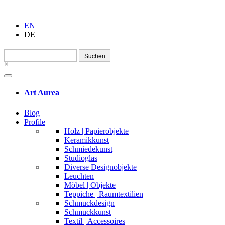
EN
DE
Suchen
nach:
×
Art Aurea
Blog
Profile
Holz | Papierobjekte
Keramikkunst
Schmiedekunst
Studioglas
Diverse Designobjekte
Leuchten
Möbel | Objekte
Teppiche | Raumtextilien
Schmuckdesign
Schmuckkunst
Textil | Accessoires