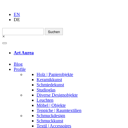
EN
DE
Suchen
nach:
×
Art Aurea
Blog
Profile
Holz | Papierobjekte
Keramikkunst
Schmiedekunst
Studioglas
Diverse Designobjekte
Leuchten
Möbel | Objekte
Teppiche | Raumtextilien
Schmuckdesign
Schmuckkunst
Textil | Accessoires