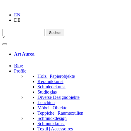
EN
DE
Suchen
nach:
×
Art Aurea
Blog
Profile
Holz | Papierobjekte
Keramikkunst
Schmiedekunst
Studioglas
Diverse Designobjekte
Leuchten
Möbel | Objekte
Teppiche | Raumtextilien
Schmuckdesign
Schmuckkunst
Textil | Accessoires