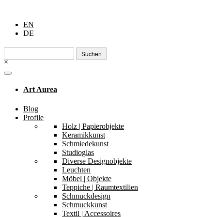
EN
DE
Suchen
nach:
×
Art Aurea
Blog
Profile
Holz | Papierobjekte
Keramikkunst
Schmiedekunst
Studioglas
Diverse Designobjekte
Leuchten
Möbel | Objekte
Teppiche | Raumtextilien
Schmuckdesign
Schmuckkunst
Textil | Accessoires