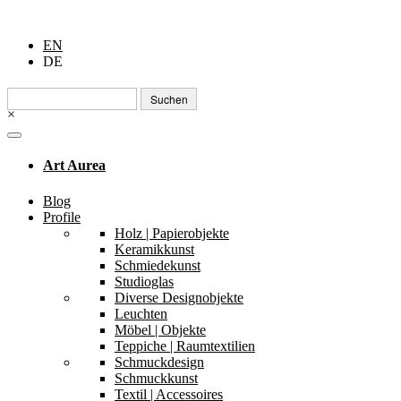
EN
DE
Suchen
nach:
×
Art Aurea
Blog
Profile
Holz | Papierobjekte
Keramikkunst
Schmiedekunst
Studioglas
Diverse Designobjekte
Leuchten
Möbel | Objekte
Teppiche | Raumtextilien
Schmuckdesign
Schmuckkunst
Textil | Accessoires