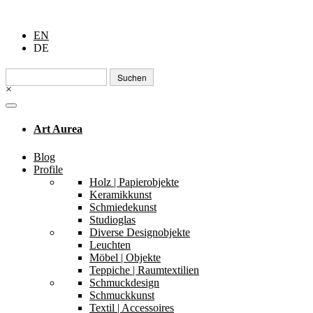
EN
DE
Suchen
nach:
×
Art Aurea
Blog
Profile
Holz | Papierobjekte
Keramikkunst
Schmiedekunst
Studioglas
Diverse Designobjekte
Leuchten
Möbel | Objekte
Teppiche | Raumtextilien
Schmuckdesign
Schmuckkunst
Textil | Accessoires