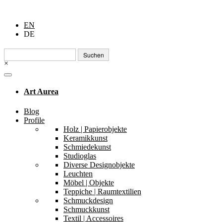
EN
DE
Suchen
nach:
×
Art Aurea
Blog
Profile
Holz | Papierobjekte
Keramikkunst
Schmiedekunst
Studioglas
Diverse Designobjekte
Leuchten
Möbel | Objekte
Teppiche | Raumtextilien
Schmuckdesign
Schmuckkunst
Textil | Accessoires