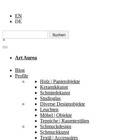
EN
DE
Suchen
nach:
×
Art Aurea
Blog
Profile
Holz | Papierobjekte
Keramikkunst
Schmiedekunst
Studioglas
Diverse Designobjekte
Leuchten
Möbel | Objekte
Teppiche | Raumtextilien
Schmuckdesign
Schmuckkunst
Textil | Accessoires