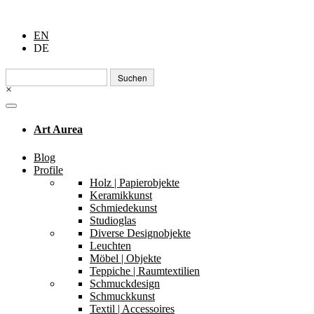
EN
DE
Suchen
nach:
×
Art Aurea
Blog
Profile
Holz | Papierobjekte
Keramikkunst
Schmiedekunst
Studioglas
Diverse Designobjekte
Leuchten
Möbel | Objekte
Teppiche | Raumtextilien
Schmuckdesign
Schmuckkunst
Textil | Accessoires