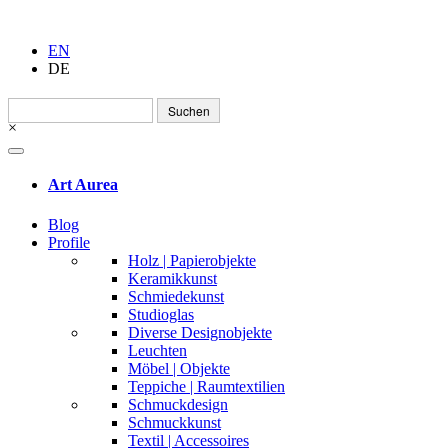
EN
DE
Suchen
nach:
×
Art Aurea
Blog
Profile
Holz | Papierobjekte
Keramikkunst
Schmiedekunst
Studioglas
Diverse Designobjekte
Leuchten
Möbel | Objekte
Teppiche | Raumtextilien
Schmuckdesign
Schmuckkunst
Textil | Accessoires