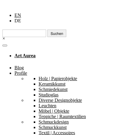
EN
DE
Suchen
nach:
×
Art Aurea
Blog
Profile
Holz | Papierobjekte
Keramikkunst
Schmiedekunst
Studioglas
Diverse Designobjekte
Leuchten
Möbel | Objekte
Teppiche | Raumtextilien
Schmuckdesign
Schmuckkunst
Textil | Accessoires