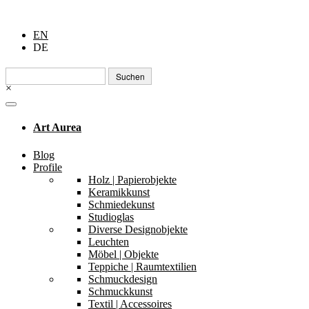
EN
DE
Suchen
nach:
×
Art Aurea
Blog
Profile
Holz | Papierobjekte
Keramikkunst
Schmiedekunst
Studioglas
Diverse Designobjekte
Leuchten
Möbel | Objekte
Teppiche | Raumtextilien
Schmuckdesign
Schmuckkunst
Textil | Accessoires