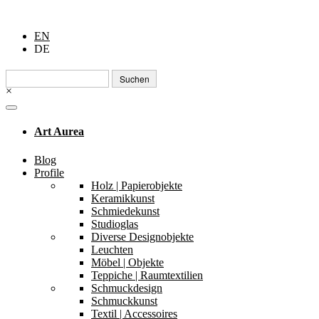
EN
DE
Suchen
nach:
×
Art Aurea
Blog
Profile
Holz | Papierobjekte
Keramikkunst
Schmiedekunst
Studioglas
Diverse Designobjekte
Leuchten
Möbel | Objekte
Teppiche | Raumtextilien
Schmuckdesign
Schmuckkunst
Textil | Accessoires