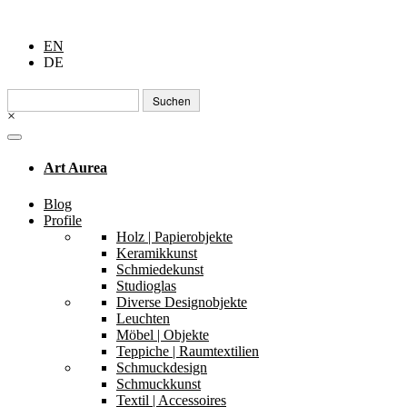
EN
DE
Suchen
nach:
×
Art Aurea
Blog
Profile
Holz | Papierobjekte
Keramikkunst
Schmiedekunst
Studioglas
Diverse Designobjekte
Leuchten
Möbel | Objekte
Teppiche | Raumtextilien
Schmuckdesign
Schmuckkunst
Textil | Accessoires