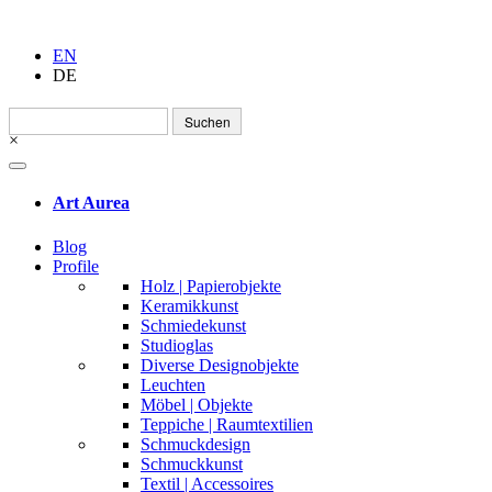
EN
DE
Suchen
nach:
×
Art Aurea
Blog
Profile
Holz | Papierobjekte
Keramikkunst
Schmiedekunst
Studioglas
Diverse Designobjekte
Leuchten
Möbel | Objekte
Teppiche | Raumtextilien
Schmuckdesign
Schmuckkunst
Textil | Accessoires