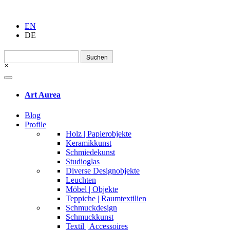
EN
DE
Suchen
nach:
×
Art Aurea
Blog
Profile
Holz | Papierobjekte
Keramikkunst
Schmiedekunst
Studioglas
Diverse Designobjekte
Leuchten
Möbel | Objekte
Teppiche | Raumtextilien
Schmuckdesign
Schmuckkunst
Textil | Accessoires