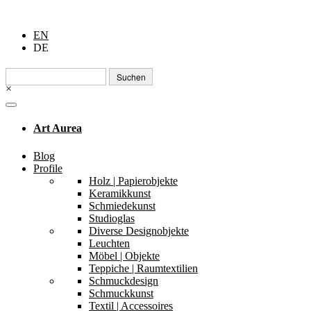
EN
DE
Suchen
nach:
×
Art Aurea
Blog
Profile
Holz | Papierobjekte
Keramikkunst
Schmiedekunst
Studioglas
Diverse Designobjekte
Leuchten
Möbel | Objekte
Teppiche | Raumtextilien
Schmuckdesign
Schmuckkunst
Textil | Accessoires