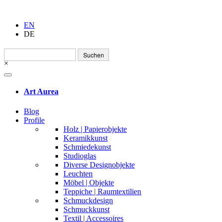
EN
DE
Suchen
nach:
×
Art Aurea
Blog
Profile
Holz | Papierobjekte
Keramikkunst
Schmiedekunst
Studioglas
Diverse Designobjekte
Leuchten
Möbel | Objekte
Teppiche | Raumtextilien
Schmuckdesign
Schmuckkunst
Textil | Accessoires