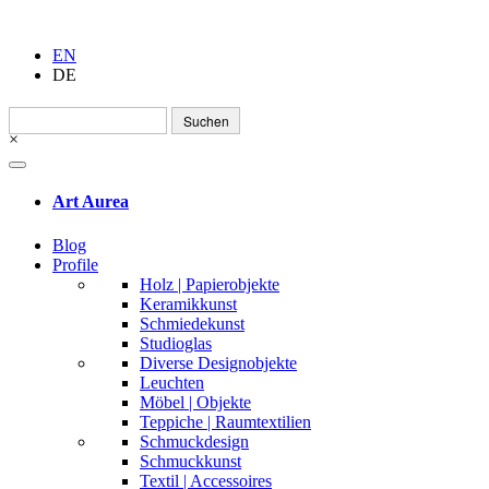
EN
DE
Suchen
nach:
×
Art Aurea
Blog
Profile
Holz | Papierobjekte
Keramikkunst
Schmiedekunst
Studioglas
Diverse Designobjekte
Leuchten
Möbel | Objekte
Teppiche | Raumtextilien
Schmuckdesign
Schmuckkunst
Textil | Accessoires