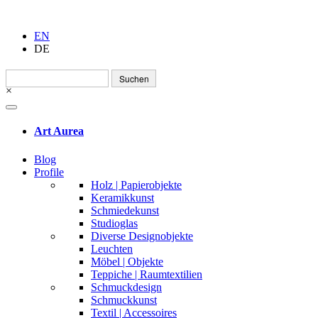
EN
DE
Suchen
nach:
×
Art Aurea
Blog
Profile
Holz | Papierobjekte
Keramikkunst
Schmiedekunst
Studioglas
Diverse Designobjekte
Leuchten
Möbel | Objekte
Teppiche | Raumtextilien
Schmuckdesign
Schmuckkunst
Textil | Accessoires