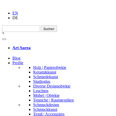
EN
DE
Suchen
nach:
×
Art Aurea
Blog
Profile
Holz | Papierobjekte
Keramikkunst
Schmiedekunst
Studioglas
Diverse Designobjekte
Leuchten
Möbel | Objekte
Teppiche | Raumtextilien
Schmuckdesign
Schmuckkunst
Textil | Accessoires