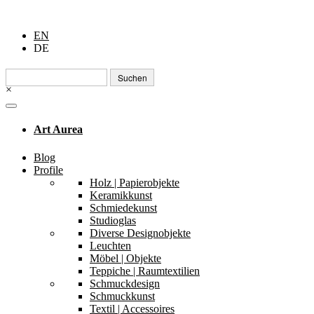
EN
DE
Suchen
nach:
×
Art Aurea
Blog
Profile
Holz | Papierobjekte
Keramikkunst
Schmiedekunst
Studioglas
Diverse Designobjekte
Leuchten
Möbel | Objekte
Teppiche | Raumtextilien
Schmuckdesign
Schmuckkunst
Textil | Accessoires