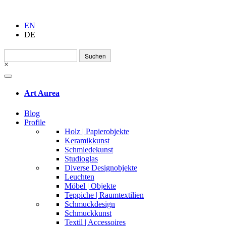
EN
DE
Suchen
nach:
×
Art Aurea
Blog
Profile
Holz | Papierobjekte
Keramikkunst
Schmiedekunst
Studioglas
Diverse Designobjekte
Leuchten
Möbel | Objekte
Teppiche | Raumtextilien
Schmuckdesign
Schmuckkunst
Textil | Accessoires