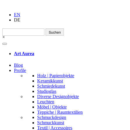
EN
DE
Suchen
nach:
×
Art Aurea
Blog
Profile
Holz | Papierobjekte
Keramikkunst
Schmiedekunst
Studioglas
Diverse Designobjekte
Leuchten
Möbel | Objekte
Teppiche | Raumtextilien
Schmuckdesign
Schmuckkunst
Textil | Accessoires