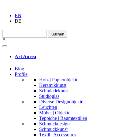
EN
DE
Suchen
nach:
×
Art Aurea
Blog
Profile
Holz | Papierobjekte
Keramikkunst
Schmiedekunst
Studioglas
Diverse Designobjekte
Leuchten
Möbel | Objekte
Teppiche | Raumtextilien
Schmuckdesign
Schmuckkunst
Textil | Accessoires