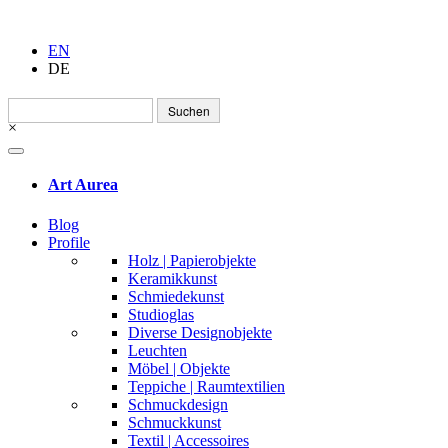
EN
DE
Suchen
nach:
×
Art Aurea
Blog
Profile
Holz | Papierobjekte
Keramikkunst
Schmiedekunst
Studioglas
Diverse Designobjekte
Leuchten
Möbel | Objekte
Teppiche | Raumtextilien
Schmuckdesign
Schmuckkunst
Textil | Accessoires