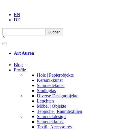
EN
DE
Suchen
nach:
×
Art Aurea
Blog
Profile
Holz | Papierobjekte
Keramikkunst
Schmiedekunst
Studioglas
Diverse Designobjekte
Leuchten
Möbel | Objekte
Teppiche | Raumtextilien
Schmuckdesign
Schmuckkunst
Textil | Accessoires