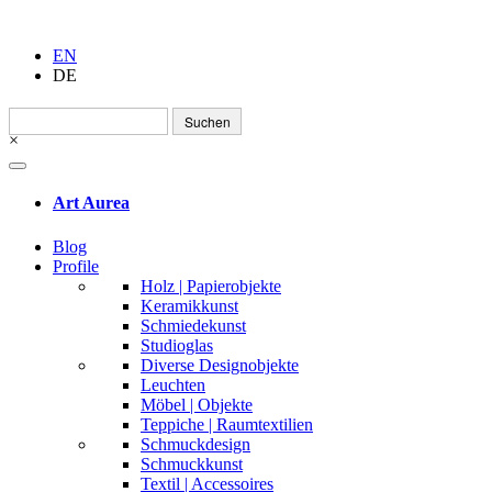
EN
DE
Suchen
nach:
×
Art Aurea
Blog
Profile
Holz | Papierobjekte
Keramikkunst
Schmiedekunst
Studioglas
Diverse Designobjekte
Leuchten
Möbel | Objekte
Teppiche | Raumtextilien
Schmuckdesign
Schmuckkunst
Textil | Accessoires