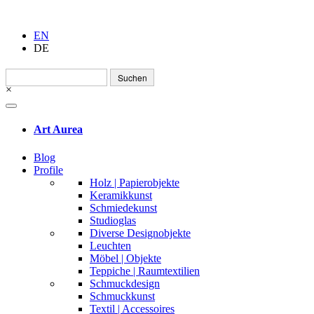
EN
DE
Suchen
nach:
×
Art Aurea
Blog
Profile
Holz | Papierobjekte
Keramikkunst
Schmiedekunst
Studioglas
Diverse Designobjekte
Leuchten
Möbel | Objekte
Teppiche | Raumtextilien
Schmuckdesign
Schmuckkunst
Textil | Accessoires