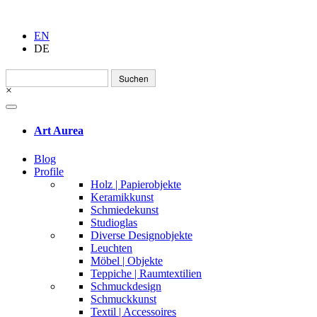
EN
DE
Suchen
nach:
×
Art Aurea
Blog
Profile
Holz | Papierobjekte
Keramikkunst
Schmiedekunst
Studioglas
Diverse Designobjekte
Leuchten
Möbel | Objekte
Teppiche | Raumtextilien
Schmuckdesign
Schmuckkunst
Textil | Accessoires