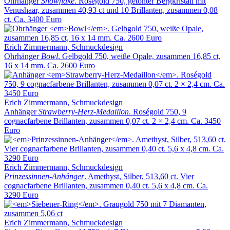
Ohrhänger
Snowflake
. Roségold 750, getönter Bergkristall mit
Venushaar, zusammen 40,93 ct und 10 Brillanten, zusammen 0,08
ct. Ca. 3400 Euro
Erich Zimmermann, Schmuckdesign
Ohrhänger
Bowl
. Gelbgold 750, weiße Opale, zusammen 16,85 ct,
16 x 14 mm. Ca. 2600 Euro
Erich Zimmermann, Schmuckdesign
Anhänger
Strawberry-Herz-Medaillon
. Roségold 750, 9
cognacfarbene Brillanten, zusammen 0,07 ct. 2 × 2,4 cm. Ca. 3450
Euro
Erich Zimmermann, Schmuckdesign
Prinzessinnen-Anhänger
. Amethyst, Silber, 513,60 ct. Vier
cognacfarbene Brillanten, zusammen 0,40 ct. 5,6 x 4,8 cm. Ca.
3290 Euro
Erich Zimmermann, Schmuckdesign