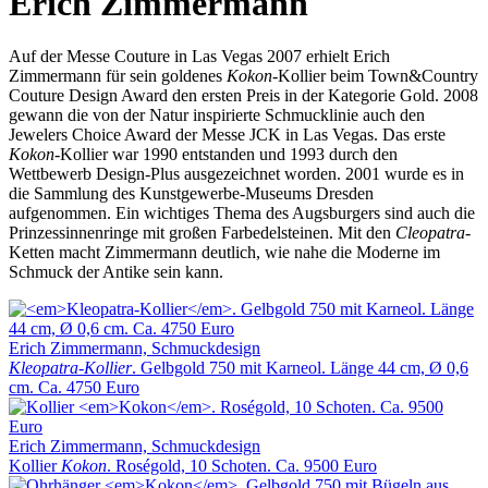
Erich Zimmermann
Auf der Messe Couture in Las Vegas 2007 erhielt Erich
Zimmermann für sein goldenes
Kokon
-Kollier beim Town&Country
Couture Design Award den ersten Preis in der Kategorie Gold. 2008
gewann die von der Natur inspirierte Schmucklinie auch den
Jewelers Choice Award der Messe JCK in Las Vegas. Das erste
Kokon
-Kollier war 1990 entstanden und 1993 durch den
Wettbewerb Design-Plus ausgezeichnet worden. 2001 wurde es in
die Sammlung des Kunstgewerbe-Museums Dresden
aufgenommen. Ein wichtiges Thema des Augsburgers sind auch die
Prinzessinnenringe mit großen Farbedelsteinen. Mit den
Cleopatra
-
Ketten macht Zimmermann deutlich, wie nahe die Moderne im
Schmuck der Antike sein kann.
Erich Zimmermann, Schmuckdesign
Kleopatra-Kollier
. Gelbgold 750 mit Karneol. Länge 44 cm, Ø 0,6
cm. Ca. 4750 Euro
Erich Zimmermann, Schmuckdesign
Kollier
Kokon
. Roségold, 10 Schoten. Ca. 9500 Euro