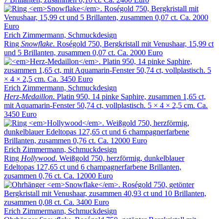
Erich Zimmermann, Schmuckdesign
Ring
Snowflake
. Roségold 750, Bergkristall mit Venushaar, 15,99 ct
und 5 Brillanten, zusammen 0,07 ct. Ca. 2000 Euro
Erich Zimmermann, Schmuckdesign
Herz-Medaillon
. Platin 950, 14 pinke Saphire, zusammen 1,65 ct,
mit Aquamarin-Fenster 50,74 ct, vollplastisch. 5 × 4 × 2,5 cm. Ca.
3450 Euro
Erich Zimmermann, Schmuckdesign
Ring
Hollywood
. Weißgold 750, herzförmig, dunkelblauer
Edeltopas 127,65 ct und 6 champagnerfarbene Brillanten,
zusammen 0,76 ct. Ca. 12000 Euro
Erich Zimmermann, Schmuckdesign