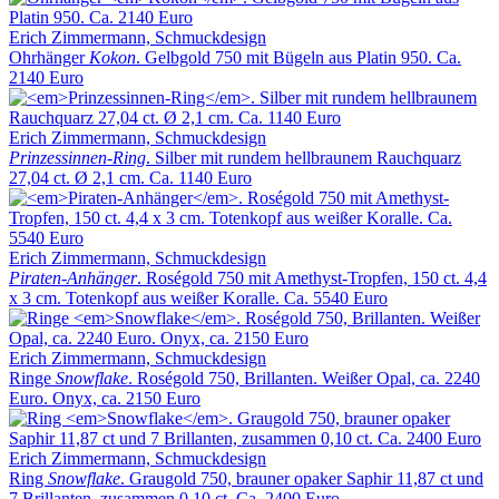
Erich Zimmermann, Schmuckdesign
Ohrhänger
Kokon
. Gelbgold 750 mit Bügeln aus Platin 950. Ca.
2140 Euro
Erich Zimmermann, Schmuckdesign
Prinzessinnen-Ring
. Silber mit rundem hellbraunem Rauchquarz
27,04 ct. Ø 2,1 cm. Ca. 1140 Euro
Erich Zimmermann, Schmuckdesign
Piraten-Anhänger
. Roségold 750 mit Amethyst-Tropfen, 150 ct. 4,4
x 3 cm. Totenkopf aus weißer Koralle. Ca. 5540 Euro
Erich Zimmermann, Schmuckdesign
Ringe
Snowflake
. Roségold 750, Brillanten. Weißer Opal, ca. 2240
Euro. Onyx, ca. 2150 Euro
Erich Zimmermann, Schmuckdesign
Ring
Snowflake
. Graugold 750, brauner opaker Saphir 11,87 ct und
7 Brillanten, zusammen 0,10 ct. Ca. 2400 Euro